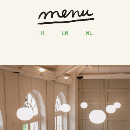
FR
EN
NL